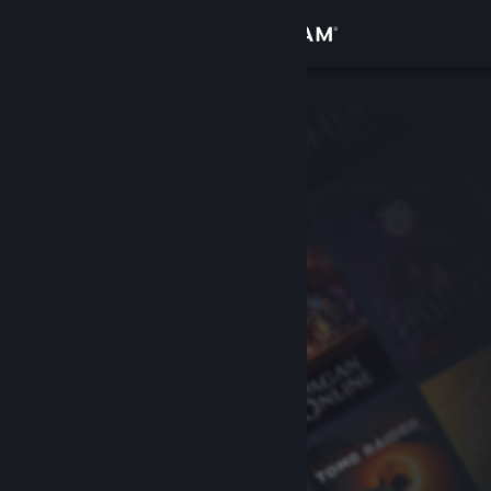
Anmelden
Shop
Community
Info
Support
Sprache ändern
Steam-Mobile-App herunterladen
Desktopversion anzeigen