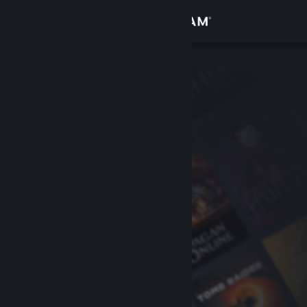
Anmelden
Shop
Community
Info
Support
Sprache ändern
Steam-Mobile-App herunterladen
Desktopversion anzeigen