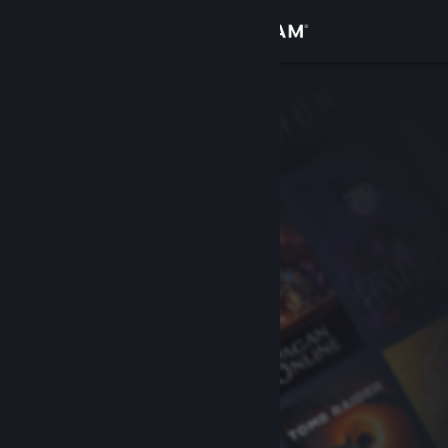
Anmelden
Shop
Community
Info
Support
Sprache ändern
Steam-Mobile-App herunterladen
Desktopversion anzeigen