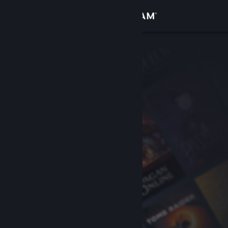
Anmelden
Shop
Community
Info
Support
Sprache ändern
Steam-Mobile-App herunterladen
Desktopversion anzeigen