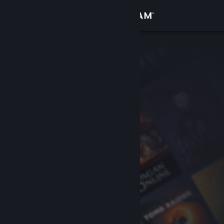
Anmelden
Shop
Community
Info
Support
Sprache ändern
Steam-Mobile-App herunterladen
Desktopversion anzeigen