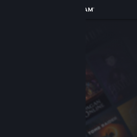
Anmelden
Shop
Community
Info
Support
Sprache ändern
Steam-Mobile-App herunterladen
Desktopversion anzeigen