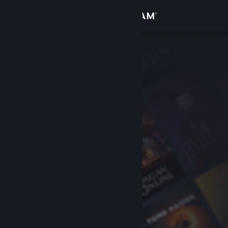
Anmelden
Shop
Community
Info
Support
Sprache ändern
Steam-Mobile-App herunterladen
Desktopversion anzeigen