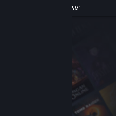
Anmelden
Shop
Community
Info
Support
Sprache ändern
Steam-Mobile-App herunterladen
Desktopversion anzeigen