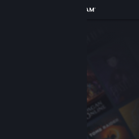
Anmelden
Shop
Community
Info
Support
Sprache ändern
Steam-Mobile-App herunterladen
Desktopversion anzeigen