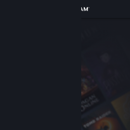
Anmelden
Shop
Community
Info
Support
Sprache ändern
Steam-Mobile-App herunterladen
Desktopversion anzeigen