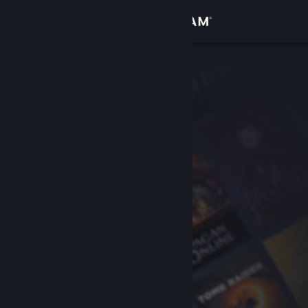
Anmelden
Shop
Community
Info
Support
Sprache ändern
Steam-Mobile-App herunterladen
Desktopversion anzeigen