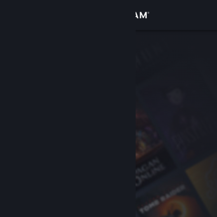
Anmelden
Shop
Community
Info
Support
Sprache ändern
Steam-Mobile-App herunterladen
Desktopversion anzeigen