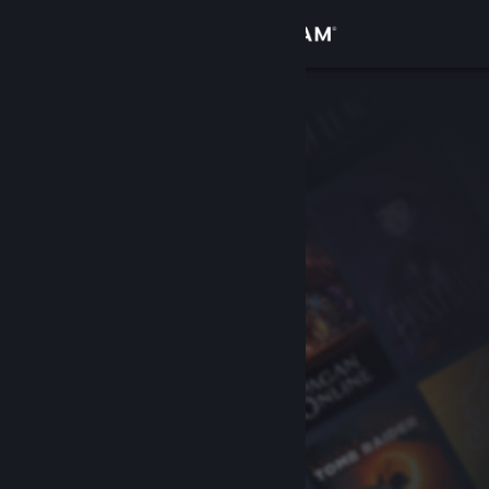
Anmelden
Shop
Community
Info
Support
Sprache ändern
Steam-Mobile-App herunterladen
Desktopversion anzeigen