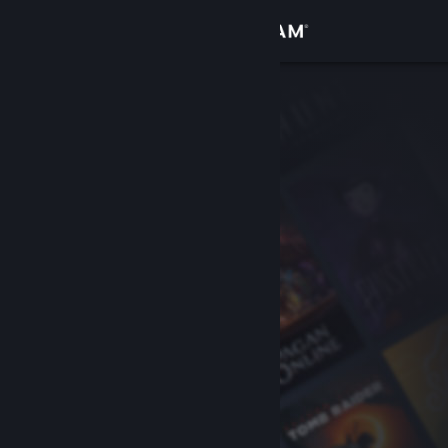
Anmelden
Shop
Community
Info
Support
Sprache ändern
Steam-Mobile-App herunterladen
Desktopversion anzeigen