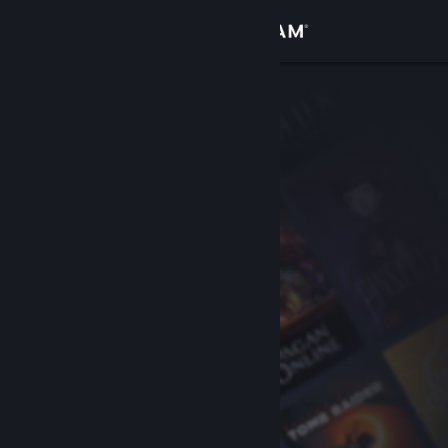
Anmelden
Shop
Community
Info
Support
Sprache ändern
Steam-Mobile-App herunterladen
Desktopversion anzeigen