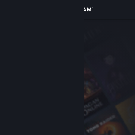
Anmelden
Shop
Community
Info
Support
Sprache ändern
Steam-Mobile-App herunterladen
Desktopversion anzeigen