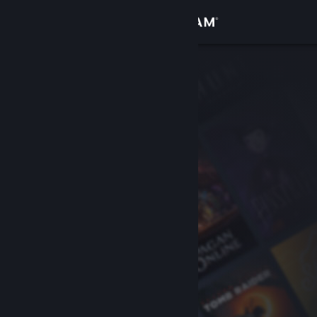
Anmelden
Shop
Community
Info
Support
Sprache ändern
Steam-Mobile-App herunterladen
Desktopversion anzeigen