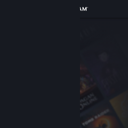
Anmelden
Shop
Community
Info
Support
Sprache ändern
Steam-Mobile-App herunterladen
Desktopversion anzeigen