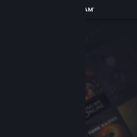
Anmelden
Shop
Community
Info
Support
Sprache ändern
Steam-Mobile-App herunterladen
Desktopversion anzeigen