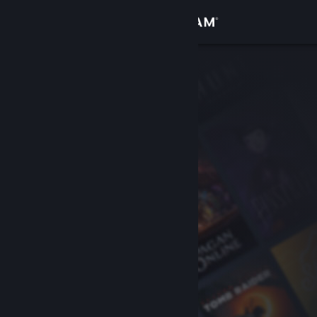
Anmelden
Shop
Community
Info
Support
Sprache ändern
Steam-Mobile-App herunterladen
Desktopversion anzeigen