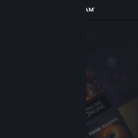
Anmelden
Shop
Community
Info
Support
Sprache ändern
Steam-Mobile-App herunterladen
Desktopversion anzeigen