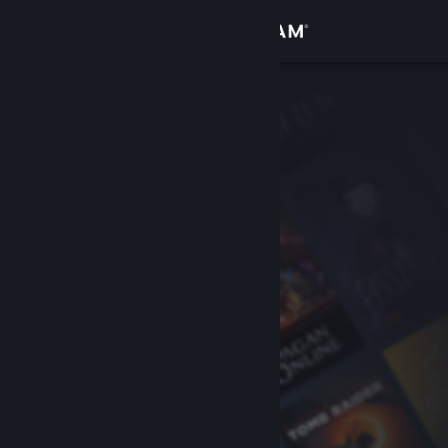
Anmelden
Shop
Community
Info
Support
Sprache ändern
Steam-Mobile-App herunterladen
Desktopversion anzeigen