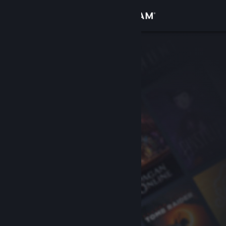
Anmelden
Shop
Community
Info
Support
Sprache ändern
Steam-Mobile-App herunterladen
Desktopversion anzeigen