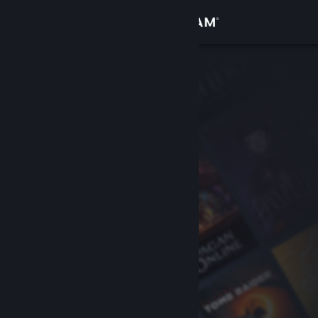
Anmelden
Shop
Community
Info
Support
Sprache ändern
Steam-Mobile-App herunterladen
Desktopversion anzeigen