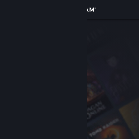
Anmelden
Shop
Community
Info
Support
Sprache ändern
Steam-Mobile-App herunterladen
Desktopversion anzeigen