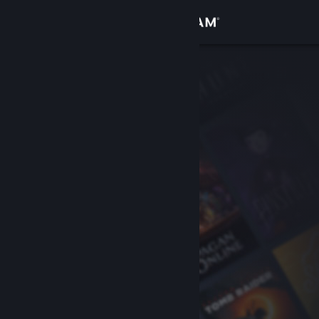
Anmelden
Shop
Community
Info
Support
Sprache ändern
Steam-Mobile-App herunterladen
Desktopversion anzeigen