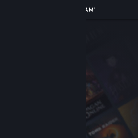
Anmelden
Shop
Community
Info
Support
Sprache ändern
Steam-Mobile-App herunterladen
Desktopversion anzeigen