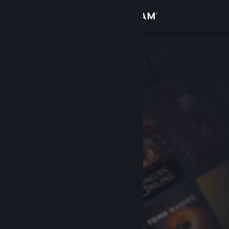
Anmelden
Shop
Community
Info
Support
Sprache ändern
Steam-Mobile-App herunterladen
Desktopversion anzeigen