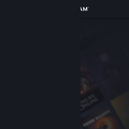
Anmelden
Shop
Community
Info
Support
Sprache ändern
Steam-Mobile-App herunterladen
Desktopversion anzeigen