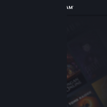
Anmelden
Shop
Community
Info
Support
Sprache ändern
Steam-Mobile-App herunterladen
Desktopversion anzeigen