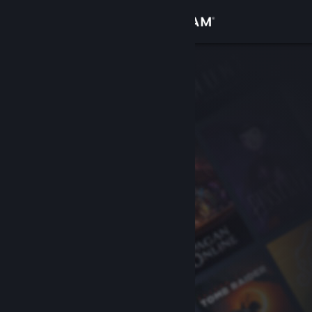
Anmelden
Shop
Community
Info
Support
Sprache ändern
Steam-Mobile-App herunterladen
Desktopversion anzeigen