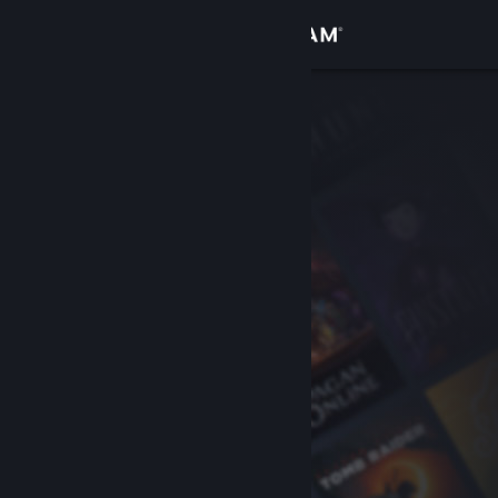
Anmelden
Shop
Community
Info
Support
Sprache ändern
Steam-Mobile-App herunterladen
Desktopversion anzeigen