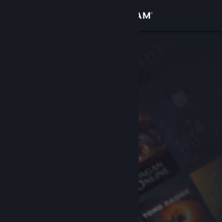
Anmelden
Shop
Community
Info
Support
Sprache ändern
Steam-Mobile-App herunterladen
Desktopversion anzeigen