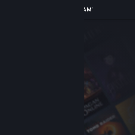
Anmelden
Shop
Community
Info
Support
Sprache ändern
Steam-Mobile-App herunterladen
Desktopversion anzeigen