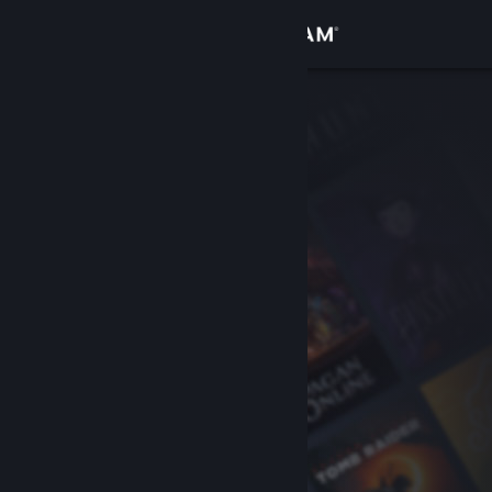
Anmelden
Shop
Community
Info
Support
Sprache ändern
Steam-Mobile-App herunterladen
Desktopversion anzeigen