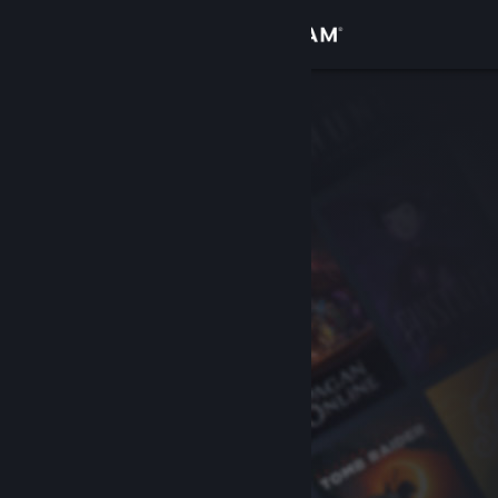
Anmelden
Shop
Community
Info
Support
Sprache ändern
Steam-Mobile-App herunterladen
Desktopversion anzeigen