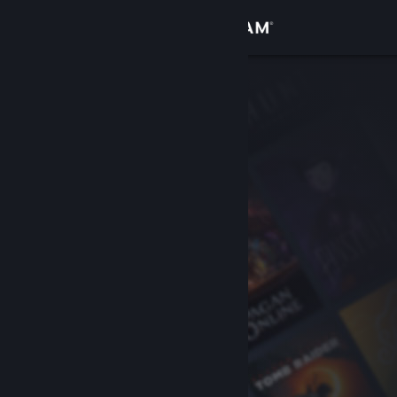
Anmelden
Shop
Community
Info
Support
Sprache ändern
Steam-Mobile-App herunterladen
Desktopversion anzeigen