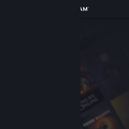
Anmelden
Shop
Community
Info
Support
Sprache ändern
Steam-Mobile-App herunterladen
Desktopversion anzeigen