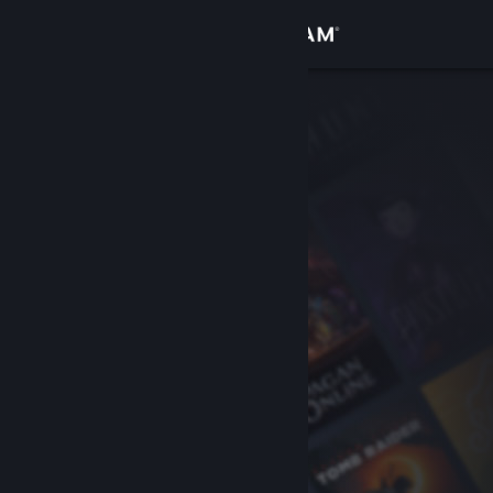
Anmelden
Shop
Community
Info
Support
Sprache ändern
Steam-Mobile-App herunterladen
Desktopversion anzeigen