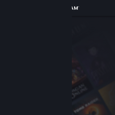
Anmelden
Shop
Community
Info
Support
Sprache ändern
Steam-Mobile-App herunterladen
Desktopversion anzeigen