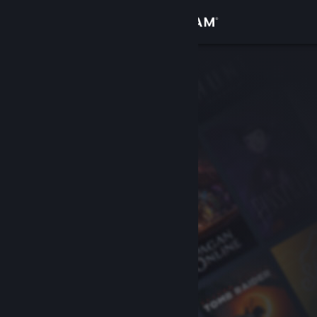
Anmelden
Shop
Community
Info
Support
Sprache ändern
Steam-Mobile-App herunterladen
Desktopversion anzeigen