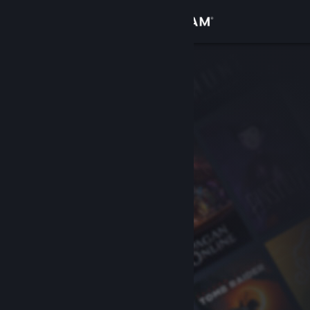
Anmelden
Shop
Community
Info
Support
Sprache ändern
Steam-Mobile-App herunterladen
Desktopversion anzeigen