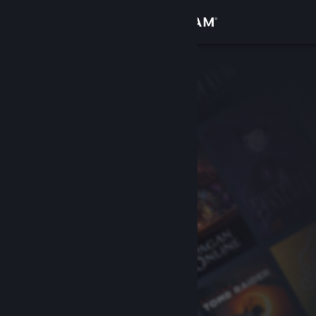
Anmelden
Shop
Community
Info
Support
Sprache ändern
Steam-Mobile-App herunterladen
Desktopversion anzeigen