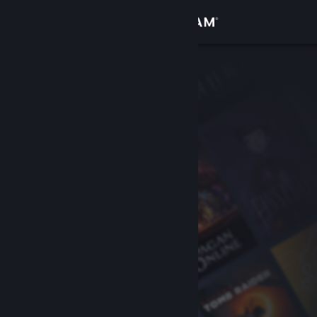
Anmelden
Shop
Community
Info
Support
Sprache ändern
Steam-Mobile-App herunterladen
Desktopversion anzeigen