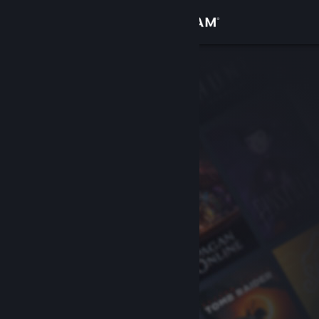
Anmelden
Shop
Community
Info
Support
Sprache ändern
Steam-Mobile-App herunterladen
Desktopversion anzeigen