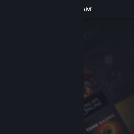
Anmelden
Shop
Community
Info
Support
Sprache ändern
Steam-Mobile-App herunterladen
Desktopversion anzeigen