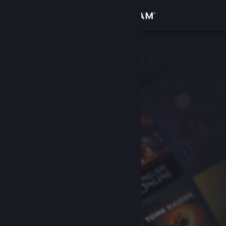
Anmelden
Shop
Community
Info
Support
Sprache ändern
Steam-Mobile-App herunterladen
Desktopversion anzeigen