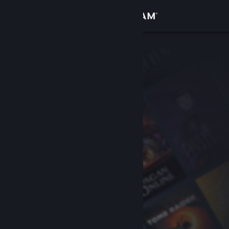
Anmelden
Shop
Community
Info
Support
Sprache ändern
Steam-Mobile-App herunterladen
Desktopversion anzeigen