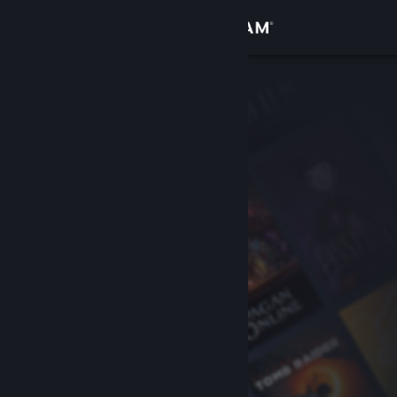
Anmelden
Shop
Community
Info
Support
Sprache ändern
Steam-Mobile-App herunterladen
Desktopversion anzeigen