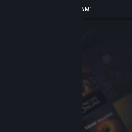
Anmelden
Shop
Community
Info
Support
Sprache ändern
Steam-Mobile-App herunterladen
Desktopversion anzeigen